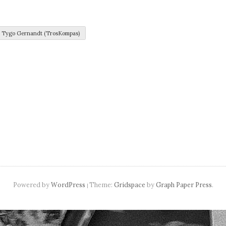
navigation
 Tygo Gernandt (TrosKompas)
Powered by
WordPress
Theme:
Gridspace
by
Graph Paper Press
.
|