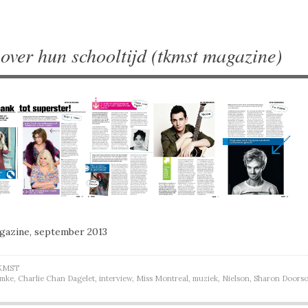
 over hun schooltijd (tkmst magazine)
azine, september 2013
KMST
Ymke
,
Charlie Chan Dagelet
,
interview
,
Miss Montreal
,
muziek
,
Nielson
,
Sharon Doors