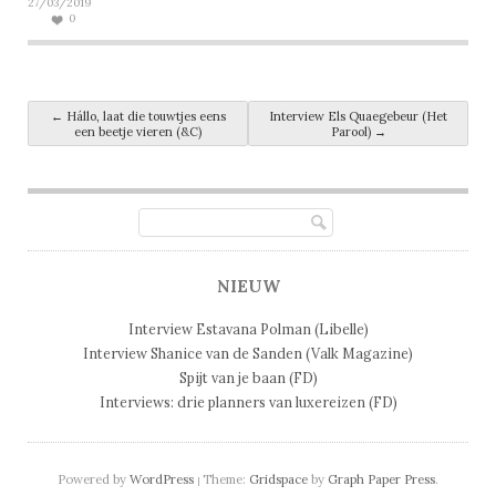
27/03/2019
0
Post navigation
←
Hállo, laat die touwtjes eens
Interview Els Quaegebeur (Het
een beetje vieren (&C)
Parool)
→
NIEUW
Interview Estavana Polman (Libelle)
Interview Shanice van de Sanden (Valk Magazine)
Spijt van je baan (FD)
Interviews: drie planners van luxereizen (FD)
Powered by
WordPress
Theme:
Gridspace
by
Graph Paper Press
.
|