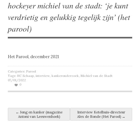
hockeyer michiel van de stadt: ‘je kunt
verdrietig en gelukkig tegelijk zijn’ (het
parool)
Het Parool, december 2021
Categories:
Parool
Tags:
HC Schaap
,
interview
,
kankeronderzoek
,
Michiel van de Stadt
07/01/2022
0
Post navigation
←
Jong en kanker (magazine
Interview Ketelhuis-directeur
Antoni van Leeuwenhoek)
Alex de Ronde (Het Parool)
→