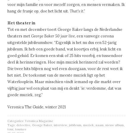
voor mijn familie en voor mezelf zorgen, en mensen vermaken. Ik
hang de franje op, doe het licht uit.
That’s it
.”
Het theater in
Tot en met december toert George Baker langs de Nederlandse
theaters met
George Baker 50 jaar live
, een vanwege corona
uitgestelde jubileumshow. “Eigenlijk is het nu dus een 52-jarig
jubileum. Ik heb een goede band, wat koortjes erbij, leuk licht en
goed geluid. Er komen een stuk of 25 hits voorbij, en tussendoor
deel ik herinneringen. Hoe mijn muziek herinnerd zal worden?
Die twee hits blijven nog wel even doorgaan, voor de rest weet ik
het niet. De toekomst van de meeste muziek ligt op het
Waterlooplein. Maar misschien vindt iemand op die markt over
vijftig jaar wel een plaat van mij en denkt ’ie: verdomme, dat was
goede muziek, zeg.”
Veronica The Guide, winter 2021
Categories:
Veronica Magazine
Tags:
detective
,
George Baker
,
interview
,
jubileum
,
muziek
,
naam
,
nieuw album
,
tour
,
tournee