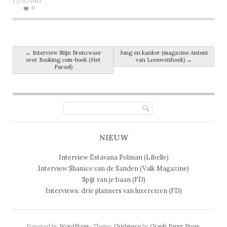
27/12/2021
0
Post navigation
←
Interview Stijn Bronzwaer
Jong en kanker (magazine Antoni
over Booking.com-boek (Het
van Leeuwenhoek)
→
Parool)
NIEUW
Interview Estavana Polman (Libelle)
Interview Shanice van de Sanden (Valk Magazine)
Spijt van je baan (FD)
Interviews: drie planners van luxereizen (FD)
Powered by
WordPress
Theme:
Gridspace
by
Graph Paper Press
.
|