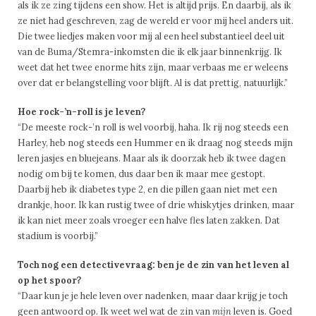
als ik ze zing tijdens een show. Het is altijd prijs. En daarbij, als ik
ze niet had geschreven, zag de wereld er voor mij heel anders uit.
Die twee liedjes maken voor mij al een heel substantieel deel uit
van de Buma/Stemra-inkomsten die ik elk jaar binnenkrijg. Ik
weet dat het twee enorme hits zijn, maar verbaas me er weleens
over dat er belangstelling voor blijft. Al is dat prettig, natuurlijk.”
Hoe rock-’n-roll is je leven?
“De meeste rock-’n roll is wel voorbij, haha. Ik rij nog steeds een
Harley, heb nog steeds een Hummer en ik draag nog steeds mijn
leren jasjes en bluejeans. Maar als ik doorzak heb ik twee dagen
nodig om bij te komen, dus daar ben ik maar mee gestopt.
Daarbij heb ik diabetes type 2, en die pillen gaan niet met een
drankje, hoor. Ik kan rustig twee of drie whiskytjes drinken, maar
ik kan niet meer zoals vroeger een halve fles laten zakken. Dat
stadium is voorbij.”
Toch nog een detectivevraag: ben je de zin van het leven al
op het spoor?
“Daar kun je je hele leven over nadenken, maar daar krijg je toch
geen antwoord op. Ik weet wel wat de zin van
mijn
leven is. Goed