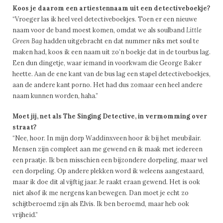
Koos je daarom een artiestennaam uit een detectiveboekje?
“Vroeger las ik heel veel detectiveboekjes. Toen er een nieuwe
naam voor de band moest komen, omdat we als soulband
Little
Green Bag
hadden uitgebracht en dat nummer niks met soul te
maken had, koos ik een naam uit zo’n boekje dat in de tourbus lag.
Een dun dingetje, waar iemand in voorkwam die George Baker
heette. Aan de ene kant van de bus lag een stapel detectiveboekjes,
aan de andere kant porno. Het had dus zomaar een heel andere
naam kunnen worden, haha.”
Moet jij, net als The Singing Detective, in vermomming over
straat?
“Nee, hoor. In mijn dorp Waddinxveen hoor ik bij het meubilair.
Mensen zijn compleet aan me gewend en ik maak met iedereen
een praatje. Ik ben misschien een bijzondere dorpeling, maar wel
een dorpeling. Op andere plekken word ik weleens aangestaard,
maar ik doe dit al vijftig jaar. Je raakt eraan gewend. Het is ook
niet alsof ik me nergens kan bewegen. Dan moet je echt zo
schijtberoemd zijn als Elvis. Ik ben beroemd, maar heb ook
vrijheid.”