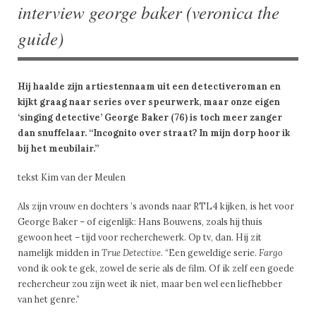
interview george baker (veronica the
guide)
Hij haalde zijn artiestennaam uit een detectiveroman en
kijkt graag naar series over speurwerk, maar onze eigen
‘singing detective’ George Baker (76) is toch meer zanger
dan snuffelaar. “Incognito over straat? In mijn dorp hoor ik
bij het meubilair.”
tekst Kim van der Meulen
Als zijn vrouw en dochters ’s avonds naar RTL4 kijken, is het voor
George Baker – of eigenlijk: Hans Bouwens, zoals hij thuis
gewoon heet – tijd voor recherchewerk. Op tv, dan. Hij zit
namelijk midden in
True Detective
. “Een geweldige serie.
Fargo
vond ik ook te gek, zowel de serie als de film. Of ik zelf een goede
rechercheur zou zijn weet ik niet, maar ben wel een liefhebber
van het genre.”