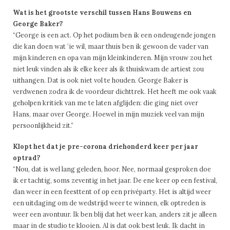
Wat is het grootste verschil tussen Hans Bouwens en
George Baker?
“George is een act. Op het podium ben ik een ondeugende jongen
die kan doen wat ’ie wil, maar thuis ben ik gewoon de vader van
mijn kinderen en opa van mijn kleinkinderen. Mijn vrouw zou het
niet leuk vinden als ik elke keer als ik thuiskwam de artiest zou
uithangen. Dat is ook niet vol te houden. George Baker is
verdwenen zodra ik de voordeur dichttrek. Het heeft me ook vaak
geholpen kritiek van me te laten afglijden: die ging niet over
Hans, maar over George. Hoewel in mijn muziek veel van mijn
persoonlijkheid zit.”
Klopt het dat je pre-corona driehonderd keer per jaar
optrad?
“Nou, dat is wel lang geleden, hoor. Nee, normaal gesproken doe
ik er tachtig, soms zeventig in het jaar. De ene keer op een festival,
dan weer in een feesttent of op een privéparty. Het is altijd weer
een uitdaging om de wedstrijd weer te winnen, elk optreden is
weer een avontuur. Ik ben blij dat het weer kan, anders zit je alleen
maar in de studio te klooien. Al is dat ook best leuk. Ik dacht in