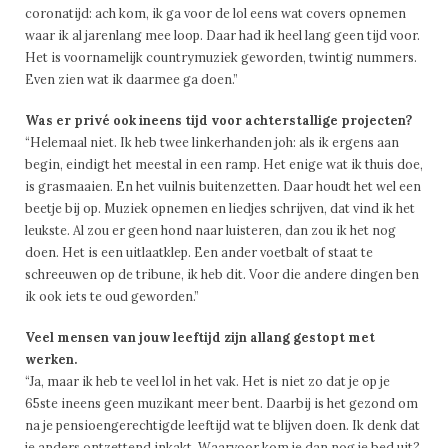
coronatijd: ach kom, ik ga voor de lol eens wat covers opnemen
waar ik al jarenlang mee loop. Daar had ik heel lang geen tijd voor.
Het is voornamelijk countrymuziek geworden, twintig nummers.
Even zien wat ik daarmee ga doen.”
Was er privé ook ineens tijd voor achterstallige projecten?
“Helemaal niet. Ik heb twee linkerhanden joh: als ik ergens aan
begin, eindigt het meestal in een ramp. Het enige wat ik thuis doe,
is grasmaaien. En het vuilnis buitenzetten. Daar houdt het wel een
beetje bij op. Muziek opnemen en liedjes schrijven, dat vind ik het
leukste. Al zou er geen hond naar luisteren, dan zou ik het nog
doen. Het is een uitlaatklep. Een ander voetbalt of staat te
schreeuwen op de tribune, ik heb dit. Voor die andere dingen ben
ik ook iets te oud geworden.”
Veel mensen van jouw leeftijd zijn allang gestopt met
werken.
“Ja, maar ik heb te veel lol in het vak. Het is niet zo dat je op je
65ste ineens geen muzikant meer bent. Daarbij is het gezond om
na je pensioengerechtigde leeftijd wat te blijven doen. Ik denk dat
je anders ontzettend inkakt. Waarvoor kom je dan nog je bed uit?