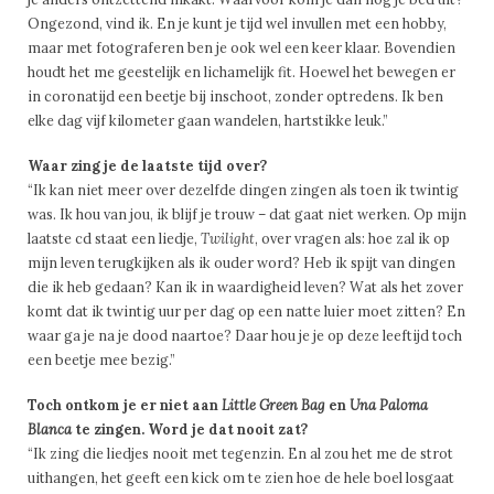
Ongezond, vind ik. En je kunt je tijd wel invullen met een hobby,
maar met fotograferen ben je ook wel een keer klaar. Bovendien
houdt het me geestelijk en lichamelijk fit. Hoewel het bewegen er
in coronatijd een beetje bij inschoot, zonder optredens. Ik ben
elke dag vijf kilometer gaan wandelen, hartstikke leuk.”
Waar zing je de laatste tijd over?
“Ik kan niet meer over dezelfde dingen zingen als toen ik twintig
was. Ik hou van jou, ik blijf je trouw – dat gaat niet werken. Op mijn
laatste cd staat een liedje,
Twilight
, over vragen als: hoe zal ik op
mijn leven terugkijken als ik ouder word? Heb ik spijt van dingen
die ik heb gedaan? Kan ik in waardigheid leven? Wat als het zover
komt dat ik twintig uur per dag op een natte luier moet zitten? En
waar ga je na je dood naartoe? Daar hou je je op deze leeftijd toch
een beetje mee bezig.”
Toch ontkom je er niet aan
Little Green Bag
en
Una
Paloma
Blanca
te zingen. Word je dat nooit zat?
“Ik zing die liedjes nooit met tegenzin. En al zou het me de strot
uithangen, het geeft een kick om te zien hoe de hele boel losgaat