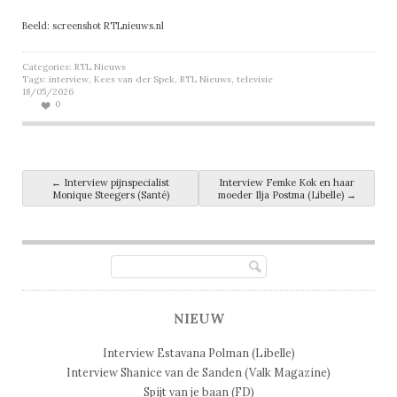
Beeld: screenshot RTLnieuws.nl
Categories:
RTL Nieuws
Tags:
interview
,
Kees van der Spek
,
RTL Nieuws
,
televisie
18/05/2026
0
Post navigation
←
Interview pijnspecialist
Interview Femke Kok en haar
Monique Steegers (Santé)
moeder Ilja Postma (Libelle)
→
NIEUW
Interview Estavana Polman (Libelle)
Interview Shanice van de Sanden (Valk Magazine)
Spijt van je baan (FD)