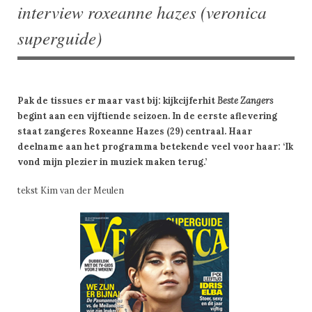
interview roxeanne hazes (veronica
superguide)
Pak de tissues er maar vast bij: kijkcijferhit
Beste Zangers
begint aan een vijftiende seizoen. In de eerste aflevering
staat zangeres Roxeanne Hazes (29) centraal. Haar
deelname aan het programma betekende veel voor haar: ‘Ik
vond mijn plezier in muziek maken terug.’
tekst Kim van der Meulen