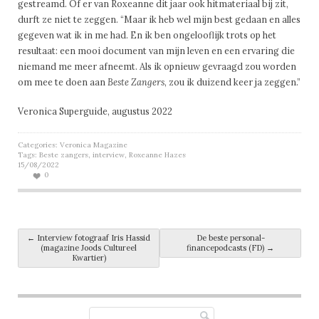
gestreamd. Of er van Roxeanne dit jaar ook hitmateriaal bij zit,
durft ze niet te zeggen. “Maar ik heb wel mijn best gedaan en alles
gegeven wat ik in me had. En ik ben ongelooflijk trots op het
resultaat: een mooi document van mijn leven en een ervaring die
niemand me meer afneemt. Als ik opnieuw gevraagd zou worden
om mee te doen aan
Beste Zangers
, zou ik duizend keer ja zeggen.”
Veronica Superguide, augustus 2022
Categories:
Veronica Magazine
Tags:
Beste zangers
,
interview
,
Roxeanne Hazes
15/08/2022
0
Post navigation
←
Interview fotograaf Iris Hassid
De beste personal-
(magazine Joods Cultureel
financepodcasts (FD)
→
Kwartier)