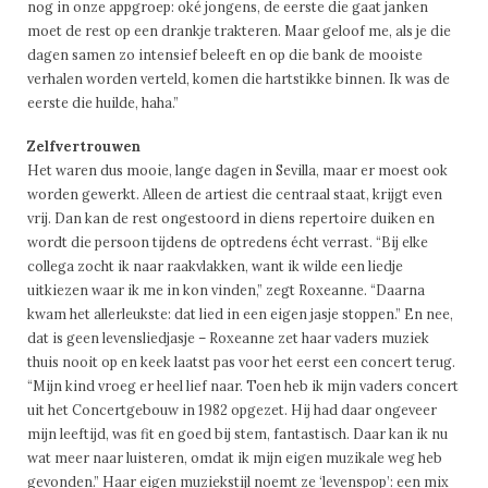
nog in onze appgroep: oké jongens, de eerste die gaat janken
moet de rest op een drankje trakteren. Maar geloof me, als je die
dagen samen zo intensief beleeft en op die bank de mooiste
verhalen worden verteld, komen die hartstikke binnen. Ik was de
eerste die huilde, haha.”
Zelfvertrouwen
Het waren dus mooie, lange dagen in Sevilla, maar er moest ook
worden gewerkt. Alleen de artiest die centraal staat, krijgt even
vrij. Dan kan de rest ongestoord in diens repertoire duiken en
wordt die persoon tijdens de optredens écht verrast. “Bij elke
collega zocht ik naar raakvlakken, want ik wilde een liedje
uitkiezen waar ik me in kon vinden,” zegt Roxeanne. “Daarna
kwam het allerleukste: dat lied in een eigen jasje stoppen.” En nee,
dat is geen levensliedjasje – Roxeanne zet haar vaders muziek
thuis nooit op en keek laatst pas voor het eerst een concert terug.
“Mijn kind vroeg er heel lief naar. Toen heb ik mijn vaders concert
uit het Concertgebouw in 1982 opgezet. Hij had daar ongeveer
mijn leeftijd, was fit en goed bij stem, fantastisch. Daar kan ik nu
wat meer naar luisteren, omdat ik mijn eigen muzikale weg heb
gevonden.” Haar eigen muziekstijl noemt ze ‘levenspop’: een mix