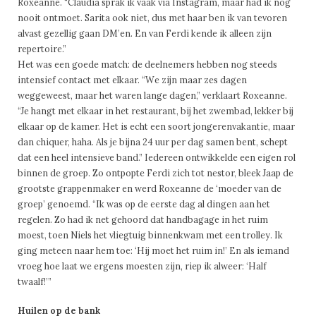
Roxeanne. “Claudia sprak ik vaak via Instagram, maar had ik nog
nooit ontmoet. Sarita ook niet, dus met haar ben ik van tevoren
alvast gezellig gaan DM’en. En van Ferdi kende ik alleen zijn
repertoire.”
Het was een goede match: de deelnemers hebben nog steeds
intensief contact met elkaar. “We zijn maar zes dagen
weggeweest, maar het waren lange dagen,” verklaart Roxeanne.
“Je hangt met elkaar in het restaurant, bij het zwembad, lekker bij
elkaar op de kamer. Het is echt een soort jongerenvakantie, maar
dan chiquer, haha. Als je bijna 24 uur per dag samen bent, schept
dat een heel intensieve band.” Iedereen ontwikkelde een eigen rol
binnen de groep. Zo ontpopte Ferdi zich tot nestor, bleek Jaap de
grootste grappenmaker en werd Roxeanne de ‘moeder van de
groep’ genoemd. “Ik was op de eerste dag al dingen aan het
regelen. Zo had ik net gehoord dat handbagage in het ruim
moest, toen Niels het vliegtuig binnenkwam met een trolley. Ik
ging meteen naar hem toe: ‘Hij moet het ruim in!’ En als iemand
vroeg hoe laat we ergens moesten zijn, riep ik alweer: ‘Half
twaalf!’”
Huilen op de bank