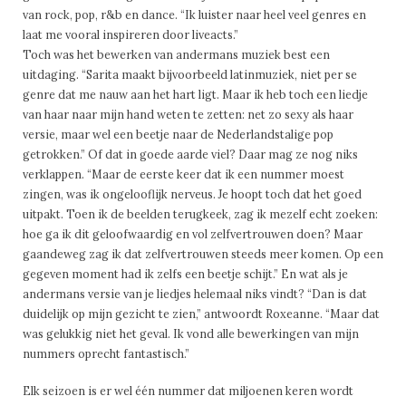
van rock, pop, r&b en dance. “Ik luister naar heel veel genres en
laat me vooral inspireren door liveacts.”
Toch was het bewerken van andermans muziek best een
uitdaging. “Sarita maakt bijvoorbeeld latinmuziek, niet per se
genre dat me nauw aan het hart ligt. Maar ik heb toch een liedje
van haar naar mijn hand weten te zetten: net zo sexy als haar
versie, maar wel een beetje naar de Nederlandstalige pop
getrokken.” Of dat in goede aarde viel? Daar mag ze nog niks
verklappen. “Maar de eerste keer dat ik een nummer moest
zingen, was ik ongelooflijk nerveus. Je hoopt toch dat het goed
uitpakt. Toen ik de beelden terugkeek, zag ik mezelf echt zoeken:
hoe ga ik dit geloofwaardig en vol zelfvertrouwen doen? Maar
gaandeweg zag ik dat zelfvertrouwen steeds meer komen. Op een
gegeven moment had ik zelfs een beetje schijt.” En wat als je
andermans versie van je liedjes helemaal niks vindt? “Dan is dat
duidelijk op mijn gezicht te zien,” antwoordt Roxeanne. “Maar dat
was gelukkig niet het geval. Ik vond alle bewerkingen van mijn
nummers oprecht fantastisch.”
Elk seizoen is er wel één nummer dat miljoenen keren wordt