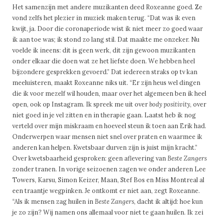
Het samenzijn met andere muzikanten deed Roxeanne goed. Ze
vond zelfs het plezier in muziek maken terug. “Dat was ik even
kwijt, ja. Door die coronaperiode wist ik niet meer zo goed waar
ik aan toe was; ik stond zo lang stil. Dat maakte me onzeker. Nu
voelde ik ineens: dit is geen werk, dit zijn gewoon muzikanten
onder elkaar die doen wat ze het liefste doen. We hebben heel
bijzondere gesprekken gevoerd.” Dat iedereen straks op tv kan
meeluisteren, maakt Roxeanne niks uit. “Er zijn heus wel dingen
die ik voor mezelf wil houden, maar over het algemeen ben ik heel
open, ook op Instagram. Ik spreek me uit over
body positivity
, over
niet goed in je vel zitten en in therapie gaan. Laatst heb ik nog
verteld over mijn miskraam en hoeveel steun ik toen aan Erik had.
Onderwerpen waar mensen niet snel over praten en waarmee ik
anderen kan helpen. Kwetsbaar durven zijn is juist mijn kracht.”
Over kwetsbaarheid gesproken: geen aflevering van
Beste Zangers
zonder tranen. In vorige seizoenen zagen we onder anderen Lee
Towers, Karsu, Simon Keizer, Maan, Stef Bos en Miss Montreal al
een traantje wegpinken. Je ontkomt er niet aan, zegt Roxeanne.
“Als ik mensen zag huilen in
Beste Zangers
, dacht ik altijd: hoe kun
je zo zijn? Wij namen ons allemaal voor niet te gaan huilen. Ik zei