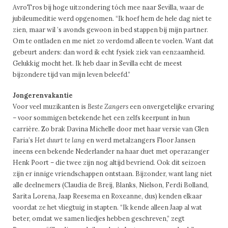
AvroTros bij hoge uitzondering tóch mee naar Sevilla, waar de
jubileumeditie werd opgenomen. “Ik hoef hem de hele dag niet te
zien, maar wil ’s avonds gewoon in bed stappen bij mijn partner.
Om te ontladen en me niet zo verdomd alleen te voelen. Want dat
gebeurt anders: dan word ik echt fysiek ziek van eenzaamheid.
Gelukkig mocht het. Ik heb daar in Sevilla echt de meest
bijzondere tijd van mijn leven beleefd.”
Jongerenvakantie
Voor veel muzikanten is
Beste Zangers
een onvergetelijke ervaring
– voor sommigen betekende het een zelfs keerpunt in hun
carrière. Zo brak Davina Michelle door met haar versie van Glen
Faria’s
Het duurt te lang
en werd metalzangers Floor Jansen
ineens een bekende Nederlander na haar duet met operazanger
Henk Poort – die twee zijn nog altijd bevriend. Ook dit seizoen
zijn er innige vriendschappen ontstaan. Bijzonder, want lang niet
alle deelnemers (Claudia de Breij, Blanks, Nielson, Ferdi Bolland,
Sarita Lorena, Jaap Reesema en Roxeanne, dus) kenden elkaar
voordat ze het vliegtuig in stapten. “Ik kende alleen Jaap al wat
beter, omdat we samen liedjes hebben geschreven,” zegt