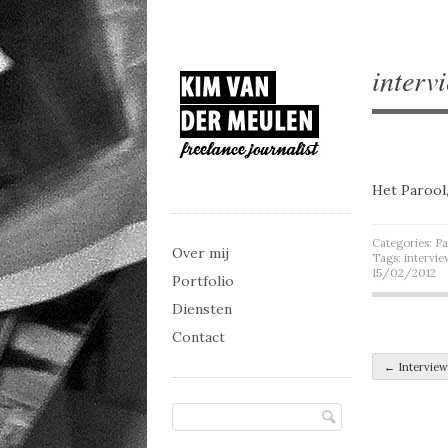
interv
Het Parool,
Categories:
Pa
Main menu
Skip to content
Over mij
Tags:
intervie
15/02/2012
Portfolio
Diensten
Contact
Post 
←
Intervie