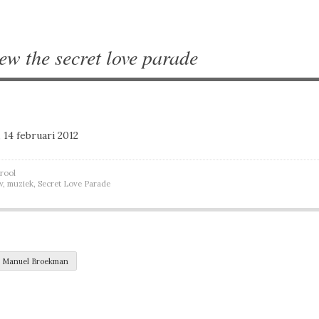
iew the secret love parade
 14 februari 2012
rool
w
,
muziek
,
Secret Love Parade
navigation
w Manuel Broekman