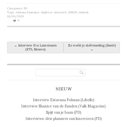
Categories:
FD
Tags:
Adriana Esmeijer
,
drijfveer
,
interview
,
KNAW
,
rubriek
10/03/2026
0
Post navigation
←
Interview Eva Laurenssen
Zo werkt je stofwisseling (Santé)
(RTL Nieuws)
→
NIEUW
Interview Estavana Polman (Libelle)
Interview Shanice van de Sanden (Valk Magazine)
Spijt van je baan (FD)
Interviews: drie planners van luxereizen (FD)