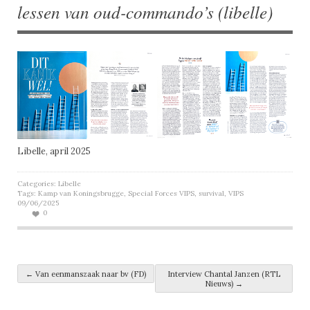
lessen van oud-commando’s (libelle)
Libelle, april 2025
Categories:
Libelle
Tags:
Kamp van Koningsbrugge
,
Special Forces VIPS
,
survival
,
VIPS
09/06/2025
0
Post navigation
←
Van eenmanszaak naar bv (FD)
Interview Chantal Janzen (RTL
Nieuws)
→