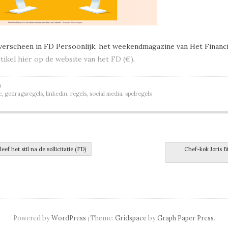
 verscheen in FD Persoonlijk, het weekendmagazine van Het Financi
tikel hier op de website van het FD (€)
.
D
e
,
gedragsregels
,
linkedin
,
regels
,
social media
,
spelregels
navigation
eef het stil na de sollicitatie (FD)
Chef-kok Joris Bi
Powered by
WordPress
Theme:
Gridspace
by
Graph Paper Press
.
|