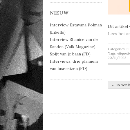
NIEUW
Interview Estavana Polman
Dit artikel
(Libelle)
Lees het ar
Interview Shanice van de
Sanden (Valk Magazine)
Categories:
F
Spijt van je baan (FD)
Tags:
etiquett
20/11/2022
Interviews: drie planners
van luxereizen (FD)
Post 
←
En toen bl