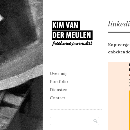
linkedi
Kopieerged
onbekende
Main menu
Skip to content
Over mij
Portfolio
Diensten
Contact