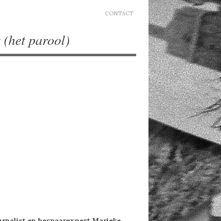
CONTACT
 (het parool)
ournalist en bespaarexpert Marieke