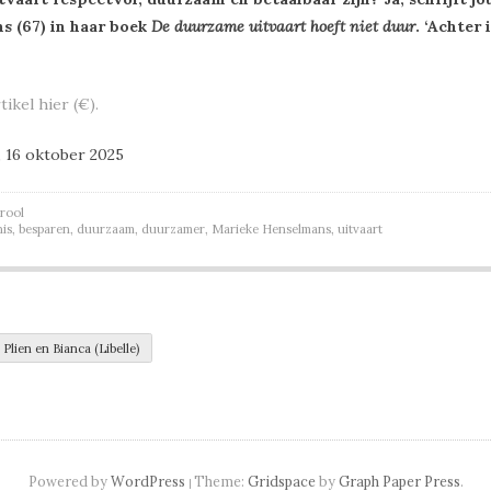
s (67) in haar boek
De duurzame uitvaart hoeft niet duur
. ‘Achter
tikel hier (€).
, 16 oktober 2025
rool
is
,
besparen
,
duurzaam
,
duurzamer
,
Marieke Henselmans
,
uitvaart
navigation
Plien en Bianca (Libelle)
Powered by
WordPress
Theme:
Gridspace
by
Graph Paper Press
.
|