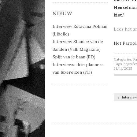
Henselman
NIEUW
kist.’
Interview Estavana Polman
Lees het ar
(Libelle)
Interview Shanice van de
Het Parool
Sanden (Valk Magazine)
Spijt van je baan (FD)
Categories:
Pa
Interviews: drie planners
Tags:
begrafen
21/11/2025
van luxereizen (FD)
Post 
←
Interview 