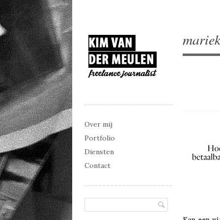
mariek
Main menu
Skip to content
Over mij
Portfolio
Diensten
Contact
Kan een ui