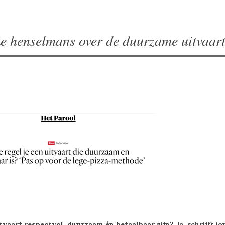
e henselmans over de duurzame uitvaart
tvaart respectvol, duurzaam én betaalbaar zijn? Ja, schrijft j