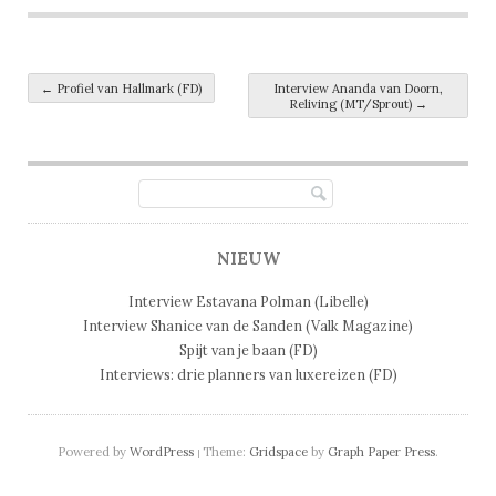
Post navigation
←
Profiel van Hallmark (FD)
Interview Ananda van Doorn,
Reliving (MT/Sprout)
→
NIEUW
Interview Estavana Polman (Libelle)
Interview Shanice van de Sanden (Valk Magazine)
Spijt van je baan (FD)
Interviews: drie planners van luxereizen (FD)
Powered by
WordPress
Theme:
Gridspace
by
Graph Paper Press
.
|