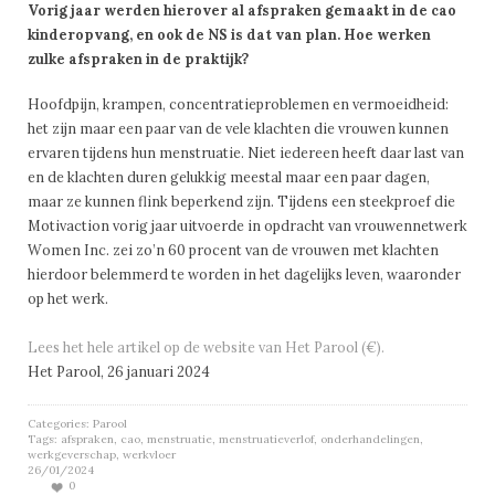
Vorig jaar werden hierover al afspraken gemaakt in de cao
kinderopvang, en ook de NS is dat van plan. Hoe werken
zulke afspraken in de praktijk?
Hoofdpijn, krampen, concentratieproblemen en vermoeidheid:
het zijn maar een paar van de vele klachten die vrouwen kunnen
ervaren tijdens hun menstruatie. Niet iedereen heeft daar last van
en de klachten duren gelukkig meestal maar een paar dagen,
maar ze kunnen flink beperkend zijn. Tijdens een steekproef die
Motivaction vorig jaar uitvoerde in opdracht van vrouwennetwerk
Women Inc. zei zo’n 60 procent van de vrouwen met klachten
hierdoor belemmerd te worden in het dagelijks leven, waaronder
op het werk.
Lees het hele artikel op de website van Het Parool (€).
Het Parool, 26 januari 2024
Categories:
Parool
Tags:
afspraken
,
cao
,
menstruatie
,
menstruatieverlof
,
onderhandelingen
,
werkgeverschap
,
werkvloer
26/01/2024
0