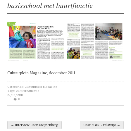
basisschool met buurtfunctie
Cultuurplein Magazine, december 2011
Categories:
Cultuurplein Magazine
Tags:
cultuureducatie
27/12/2011
0
Post navigation
←
Interview Coen Swijnenberg
CosmoGIRL! relaxtips
→