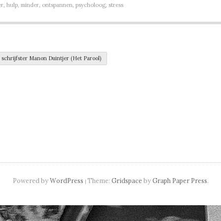
er
,
hulp
,
minder
,
ontspannen
,
psycholoog
,
stress
navigation
schrijfster Manon Duintjer (Het Parool)
Powered by
WordPress
Theme:
Gridspace
by
Graph Paper Press
.
|