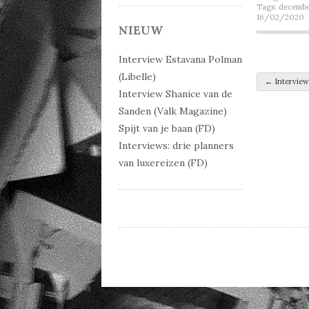
Tags:
decemb
16/02/2020
NIEUW
Interview Estavana Polman
(Libelle)
Post 
←
Interview 
Interview Shanice van de
Sanden (Valk Magazine)
Spijt van je baan (FD)
Interviews: drie planners
van luxereizen (FD)