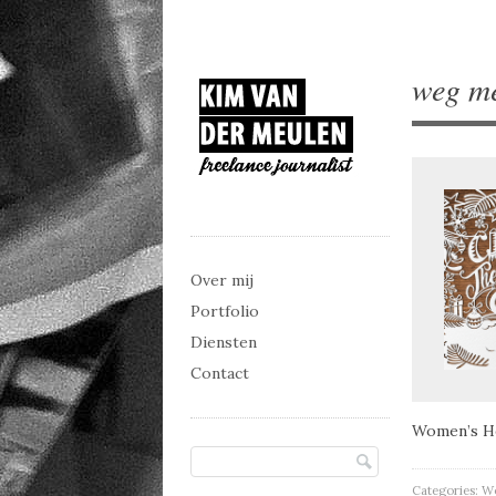
weg me
Main menu
Skip to content
Over mij
Portfolio
Diensten
Contact
Women’s He
Categories:
Wo