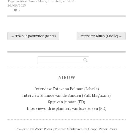
Tags:
actrice
,
Anouk Maas
,
interview
,
musical
26/06/2025
0
Post navigation
←
Train je positiviteit (Santé)
Interview Kluun (Libelle)
→
NIEUW
Interview Estavana Polman (Libelle)
Interview Shanice van de Sanden (Valk Magazine)
Spijt van je baan (FD)
Interviews: drie planners van luxereizen (FD)
Powered by
WordPress
Theme:
Gridspace
by
Graph Paper Press
.
|