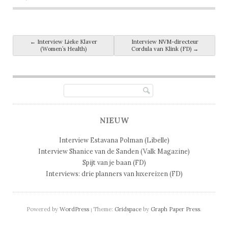
Post navigation
←
Interview Lieke Klaver
Interview NVM-directeur
(Women’s Health)
Cordula van Klink (FD)
→
NIEUW
Interview Estavana Polman (Libelle)
Interview Shanice van de Sanden (Valk Magazine)
Spijt van je baan (FD)
Interviews: drie planners van luxereizen (FD)
Powered by
WordPress
Theme:
Gridspace
by
Graph Paper Press
.
|