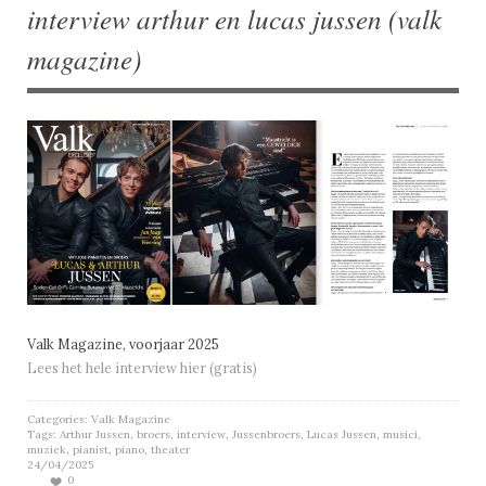
interview arthur en lucas jussen (valk
magazine)
Valk Magazine, voorjaar 2025
Lees het hele interview hier (gratis)
Categories:
Valk Magazine
Tags:
Arthur Jussen
,
broers
,
interview
,
Jussenbroers
,
Lucas Jussen
,
musici
,
muziek
,
pianist
,
piano
,
theater
24/04/2025
0