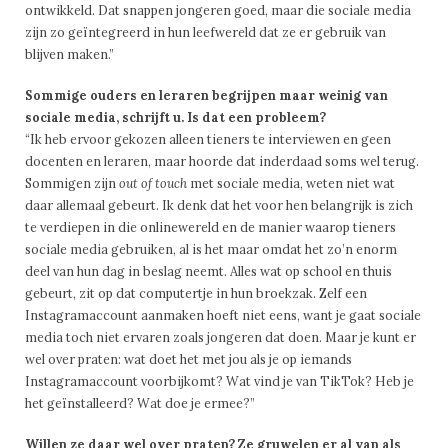
ontwikkeld. Dat snappen jongeren goed, maar die sociale media
zijn zo geïntegreerd in hun leefwereld dat ze er gebruik van
blijven maken.”
Sommige ouders en leraren begrijpen maar weinig van
sociale media, schrijft u. Is dat een probleem?
“Ik heb ervoor gekozen alleen tieners te interviewen en geen
docenten en leraren, maar hoorde dat inderdaad soms wel terug.
Sommigen zijn
out of touch
met sociale media, weten niet wat
daar allemaal gebeurt. Ik denk dat het voor hen belangrijk is zich
te verdiepen in die onlinewereld en de manier waarop tieners
sociale media gebruiken, al is het maar omdat het zo’n enorm
deel van hun dag in beslag neemt. Alles wat op school en thuis
gebeurt, zit op dat computertje in hun broekzak. Zelf een
Instagramaccount aanmaken hoeft niet eens, want je gaat sociale
media toch niet ervaren zoals jongeren dat doen. Maar je kunt er
wel over praten: wat doet het met jou als je op iemands
Instagramaccount voorbijkomt? Wat vind je van TikTok? Heb je
het geïnstalleerd? Wat doe je ermee?”
Willen ze daar wel over praten? Ze gruwelen er al van als