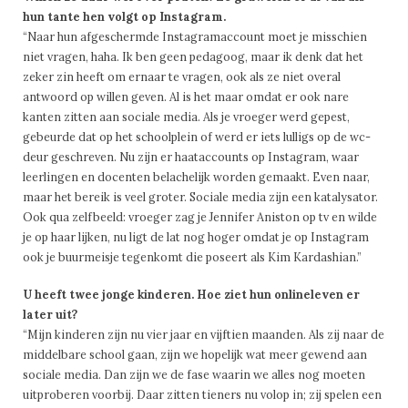
hun tante hen volgt op Instagram.
“Naar hun afgeschermde Instagramaccount moet je misschien
niet vragen, haha. Ik ben geen pedagoog, maar ik denk dat het
zeker zin heeft om ernaar te vragen, ook als ze niet overal
antwoord op willen geven. Al is het maar omdat er ook nare
kanten zitten aan sociale media. Als je vroeger werd gepest,
gebeurde dat op het schoolplein of werd er iets lulligs op de wc-
deur geschreven. Nu zijn er haataccounts op Instagram, waar
leerlingen en docenten belachelijk worden gemaakt. Even naar,
maar het bereik is veel groter. Sociale media zijn een katalysator.
Ook qua zelfbeeld: vroeger zag je Jennifer Aniston op tv en wilde
je op haar lijken, nu ligt de lat nog hoger omdat je op Instagram
ook je buurmeisje tegenkomt die poseert als Kim Kardashian.”
U heeft twee jonge kinderen. Hoe ziet hun onlineleven er
later uit?
“Mijn kinderen zijn nu vier jaar en vijftien maanden. Als zij naar de
middelbare school gaan, zijn we hopelijk wat meer gewend aan
sociale media. Dan zijn we de fase waarin we alles nog moeten
uitproberen voorbij. Daar zitten tieners nu volop in; zij spelen een