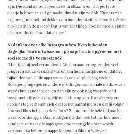
zijn. Die identiteiten lopen deels in elkaar over. Dat perfecte
plaatje hebben ze zelf gemaakt, dus dat zijn ze óók. Tieners zijn
erg bezig met het ontdekken van hun identiteit: wie ben ik? Welke
plek heb ik in de groep? Dat is van alle tijden. Sociale media zijn nu
alleen onderdeel van dat proces.”
Nadenken over elke Instagramfoto, likes bijhouden,
dagelijks foto’s uitwisselen op Snapchat: is opgroeien met
sociale media vermoeiend?
“Het lijkt mij heel vermoeiend. Als ik ernaar vroeg, zeiden veel
jongeren dat ze verslaafd waren aan hun smartphone en dat het
bijhouden van al die apps soms als een verplichting voelde.
Bolletjes, plingetjes en andere meldingen van sociale media eisen
steeds hun aandacht op, en dan zijn ze ook nog voortdurend
bezig met kijken en vergelijken op Instagram. Hoeveel volgers
heb je? Hoe verhoudt zich dat tot het aantal mensen dat jij volgt?
Hoeveel likes heb je op deze foto? Ze moeten de hele tijd aan het
werk voor die apps. Daar nodigen die dan ook tot uit: hoe meer
aandacht er naar die apps gaat, hoe meer geld eraan wordt
verdiend. Zo hebben knappe koppen in Silicon ­Valley ze