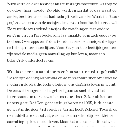
‘Suzy vertelde over haar openbare Instagramaccount, waarop ze
ook door haar moeder gevolgd werd, en zei dat ze daarnaast een
ander, besloten account had,’ schrijft Kelli van der Waals in
Picture
perfect
over een van de meisjes die ze voor haar boek interviewde.
‘Ze vertelde over vriendinnetjes die rondhingen met oudere
jongens en een Facebookprofiel aanmaakten om zich ouder voor
te doen. Over apps om foto’s te retoucheren en meisjes die lippen
en billen groter lieten lijken.’ Voor Suzy en haar leeftijdsgenoten
zijn sociale media geen aanvulling op hun leven, maar een
belangrijk onderdeel ervan.
Wat fascineert u aan tieners en hun socialemedia-gebruik?
“Ik schrijf voor
Vrij Nederland
en
de Volkskrant
vaker over sociale
media en de plek die technologie in ons dagelijks leven inneemt.
De ontwikkelingen op dat gebied gaan zo snel; ik vind het
interessant om te zien wat het met ons doet. Zeker als het om
tieners gaat. De iGen-generatie, geboren na 1995, is de eerste
generatie die geen tijd zonder internet heeft gekend. Toen ik op
de middelbare school zat, was msn’en na schooltijd een kleine
aanvulling op het sociale leven. Maar het online- en offlineleven