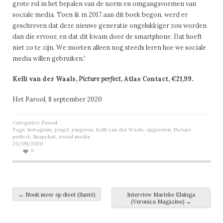
grote rol in het bepalen van de norm en omgangsvormen van
sociale media. Toen ik in 2017 aan dit boek begon, werd er
geschreven dat deze nieuwe generatie ongelukkiger zou worden
dan die ervoor, en dat dit kwam door de smartphone. Dat hoeft
niet zo te zijn. We moeten alleen nog steeds leren hoe we sociale
media willen gebruiken.”
Kelli van der Waals,
Picture perfect
, Atlas Contact, €21,99.
Het Parool, 8 september 2020
Categories:
Parool
Tags:
Instagram
,
jeugd
,
jongeren
,
Kelli van der Waals
,
opgroeien
,
Picture
perfect
,
Snapchat
,
social media
20/09/2020
0
Post navigation
←
Nooit meer op dieet (Santé)
Interview Marieke Elsinga
(Veronica Magazine)
→