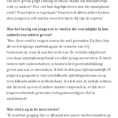
van deze groep grijpt volledig in elkaar. Maakt dat hun ­pubertijd
echt zo anders? Hoe ziet hun dagelijks leven met die smartphone
eruit? Waar lopen ze tegenaan? Daar kon ik alleen achter komen
door jongeren zelf aan het woord te laten. Zij zijn de experts.”
Was het lastig om jongeren te vinden die een inkijkje in hun
onlineleven wilden geven?
“Nee, door rond te vragen waren die snel gevonden. En Suzy liep
als veertienjarige snuffelstagiair de redactie van
Vrij
Nederland
op, waar ik aan het werk was. Ze vertelde uitgebreid
over haar smartphonegebruik en wilde graag meewerken. Je moet
tieners niet onderschatten; ze kunnen heel goed uitdrukking
geven aan wat ze meemaken. Ik heb in drie jaar tijd uiteindelijk 29
jongeren gesproken, van verschillende opleidingsniveaus en op
verschillende plekken in Nederland. Al wil ik niet de indruk wekken
dat dit boek op een of andere manier empirisch is, of dat deze
jongeren hun hele generatie vertegenwoordigen. Het is
anekdotisch.”
Wat viel u op in de interviews?
“Ik vond het grappig dat ze allemaal iets aan te merken hadden op