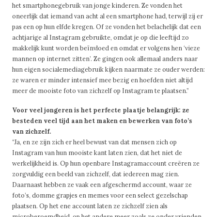
het smartphonegebruik van jonge kinderen. Ze vonden het
oneerlijk dat iemand van acht al een smartphone had, terwijl zij er
pas een op hun elfde kregen. Of ze vonden het belachelijk dat een
achtjarige al Instagram gebruikte, omdat je op die leeftijd zo
makkelijk kunt worden beïnvloed en omdat er volgens hen ‘vieze
mannen op internet zitten’. Ze gingen ook allemaal anders naar
hun eigen socialemediagebruik kijken naarmate ze ouder werden:
ze waren er minder intensief mee bezig en hoefden niet altijd
meer de mooiste foto van zichzelf op Instagram te plaatsen.”
Voor veel jongeren is het perfecte plaatje belangrijk: ze
besteden veel tijd aan het maken en bewerken van foto’s
van zichzelf.
“Ja, en ze zijn zich er heel bewust van dat mensen zich op
Instagram van hun mooiste kant laten zien, dat het niet de
werkelijkheid is. Op hun openbare Instagramaccount creëren ze
zorgvuldig een beeld van zichzelf, dat iedereen mag zien.
Daarnaast hebben ze vaak een afgeschermd account, waar ze
foto’s, domme grapjes en memes voor een select gezelschap
plaatsen. Op het ene account laten ze zichzelf zien als
microberoemdheid, op het andere meer zoals ze onder vrienden