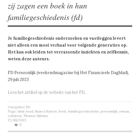
zij zagen een boek in hun
familiegeschiedenis (fd)
Je familiegeschiedenis onderzoeken en vastleggen levert
niet alleen een mooi verhaal voor volgende generaties op.
Het kan ook leiden tot verrassende inzichten en zelfkennis,
weten deze auteurs.
FD Persoonlijk (weekendmagazine bij Het Financieele Dagblad),
29 juli 2023
Lees het artikel op de website van het FD
.
Categories:
FD
Tags:
Amin Asad
,
Bianca Bartels
,
boek
,
familiegeschiedenis
,
persoonlijk
,
roman
,
schrijven
,
Thomas Sijtsma
27/09/2023
0