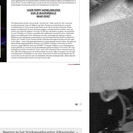
0
Buurten in het Werkspoorkwartier (Uitagenda)
→