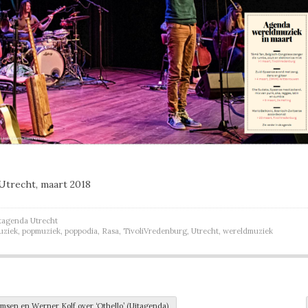
Utrecht, maart 2018
tagenda Utrecht
uziek
,
popmuziek
,
poppodia
,
Rasa
,
TivoliVredenburg
,
Utrecht
,
wereldmuziek
rmsen en Werner Kolf over ‘Othello’ (Uitagenda)