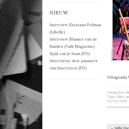
NIEUW
Interview Estavana Polman
(Libelle)
Interview Shanice van de
Sanden (Valk Magazine)
Spijt van je baan (FD)
Interviews: drie planners
van luxereizen (FD)
Uitagenda 
Categories:
Ui
Tags:
Ekko
,
m
03/03/2018
←
Sallie Ha