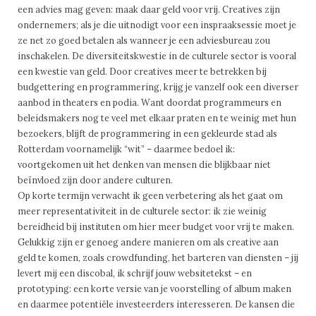
een advies mag geven: maak daar geld voor vrij. Creatives zijn
ondernemers; als je die uitnodigt voor een inspraaksessie moet je
ze net zo goed betalen als wanneer je een adviesbureau zou
inschakelen. De diversiteitskwestie in de culturele sector is vooral
een kwestie van geld. Door creatives meer te betrekken bij
budgettering en programmering, krijg je vanzelf ook een diverser
aanbod in theaters en podia. Want doordat programmeurs en
beleidsmakers nog te veel met elkaar praten en te weinig met hun
bezoekers, blijft de programmering in een gekleurde stad als
Rotterdam voornamelijk “wit” – daarmee bedoel ik:
voortgekomen uit het denken van mensen die blijkbaar niet
beïnvloed zijn door andere culturen.
Op korte termijn verwacht ik geen verbetering als het gaat om
meer representativiteit in de culturele sector: ik zie weinig
bereidheid bij instituten om hier meer budget voor vrij te maken.
Gelukkig zijn er genoeg andere manieren om als creative aan
geld te komen, zoals crowdfunding, het barteren van diensten – jij
levert mij een discobal, ik schrijf jouw websitetekst – en
prototyping: een korte versie van je voorstelling of album maken
en daarmee potentiële investeerders interesseren. De kansen die