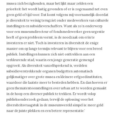
musea zich bezighouden, maar het lijkt maar zelden een
prioriteit: het wordt lastig gevonden of er is zogenaamd net even
geen geld of tijd voor. Dat komt volgens mij voornamelijk doordat
je diversiteit te weinig terugziet onder medewerkers van culturele
instellingen en subsidieverschaffers. Want als zo’n onderwerp
voor een museumdirecteur of fondsmedewerker geen urgentie
heeft of geen probleem vormt, is de noodzaak om erin te
investeren er niet. Toch is investeren in diversiteit de enige
manier om op lange termijn relevant te blijven voor een breed
publiek. Instellingen kunnen zich niet onttrekken aan een
verkleurende stad, waarin een jonge generatie gemengd
opgroeit. Als diversiteit vanzelfsprekend is, verdelen
subsidieverstrekkende organen budgetten automatisch
gelijkmatiger over grote musea en kleinere erfgoedinstituten,
waardoor die laatste meer te besteden hebben. En dan hoeven er
geen thematentoonstellingen over urban art te worden gemaakt
in de hoop een diverser publiek te trekken. Er wordt volop
publieksonderzoek gedaan, terwijl de oplossing voor het
diversiteitsvraagstuk in de museumwereld simpel is: meer geld
naar de juiste plekken en een betere representatie.’