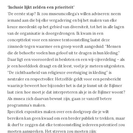
‘Inclusie lijkt zelden een prioriteit’
‘De eerste stap? Ik zou museumcollega’s willen adviseren: neem
iemand aan die bij elke vergadering en bij het maken van elke
keuze meedenkt op het gebied van diversiteit, tot het in alle lagen
van de organisatie is doorgedrongen. Ik kwam in een
concepttekst voor een nieuwe tentoonstelling laatst deze
zinsnede tegen waarmee een groep wordt aangeduid: “Mensen
die de behoefte voelen hun geloof uit te dragen in hun kleding.”
Daar ligt een vooroordeel in besloten en een wij-zijverdeling – als
je een hoofddoek draagt en dit leest, voel je je meteen uitgesloten.
“De zichtbaarheid van religieuze overtuiging in kleding” is
neutraler en respectvoller. Hetzelfde geldt voor een persbericht
waarin je beweert hoe bijzonder het is dat je kunst uit de Bijlmer
laat zien: hoe moet je dat interpreteren als je in de Bijlmer woont?
Als musea zich daarvan bewust zijn, gaan ze vanzelf betere
programma’s maken.
Specifiek exposities maken over een doelgroep die je wilt
bereiken kan geen kwaad om een breder publiek te trekken, maar
ik durf te zeggen dat elke tentoonstelling iedereen potentieel zou
moeten aanspreken. Het streven zou moeten zijn: