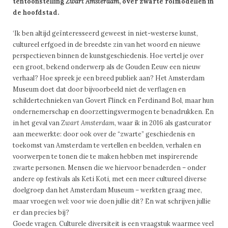
tentoonstelling
Zwart Amsterdam
, over zwarte rolmodellen in
de hoofdstad.
‘Ik ben altijd geïnteresseerd geweest in niet-westerse kunst,
cultureel erfgoed in de breedste zin van het woord en nieuwe
perspectieven binnen de kunstgeschiedenis. Hoe vertel je over
een groot, bekend onderwerp als de Gouden Eeuw een nieuw
verhaal? Hoe spreek je een breed publiek aan? Het Amsterdam
Museum doet dat door bijvoorbeeld niet de verflagen en
schildertechnieken van Govert Flinck en Ferdinand Bol, maar hun
ondernemerschap en doorzettingsvermogen te benadrukken. En
in het geval van
Zwart Amsterdam
, waar ik in 2016 als gastcurator
aan meewerkte: door ook over de “zwarte” geschiedenis en
toekomst van Amsterdam te vertellen en beelden, verhalen en
voorwerpen te tonen die te maken hebben met inspirerende
zwarte personen. Mensen die we hiervoor benaderden – onder
andere op festivals als Keti Koti, met een meer cultureel diverse
doelgroep dan het Amsterdam Museum – werkten graag mee,
maar vroegen wel: voor wie doen jullie dit? En wat schrijven jullie
er dan precies bij?
Goede vragen. Culturele diversiteit is een vraagstuk waarmee veel