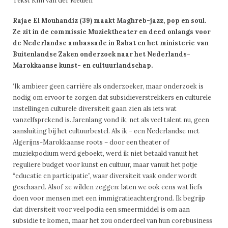
Rajae El Mouhandiz (39) maakt Maghreb-jazz, pop en soul.
Ze zit in de commissie Muziektheater en deed onlangs voor
de Nederlandse ambassade in Rabat en het ministerie van
Buitenlandse Zaken onderzoek naar het Nederlands-
Marokkaanse kunst- en cultuurlandschap.
‘Ik ambieer geen carrière als onderzoeker, maar onderzoek is
nodig om ervoor te zorgen dat subsidieverstrekkers en culturele
instellingen culturele diversiteit gaan zien als iets wat
vanzelfsprekend is. Jarenlang vond ik, net als veel talent nu, geen
aansluiting bij het cultuurbestel. Als ik – een Nederlandse met
Algerijns-Marokkaanse roots – door een theater of
muziekpodium werd geboekt, werd ik niet betaald vanuit het
reguliere budget voor kunst en cultuur, maar vanuit het potje
“educatie en participatie”, waar diversiteit vaak onder wordt
geschaard. Alsof ze wilden zeggen: laten we ook eens wat liefs
doen voor mensen met een immigratieachtergrond. Ik begrijp
dat diversiteit voor veel podia een smeermiddel is om aan
subsidie te komen, maar het zou onderdeel van hun corebusiness