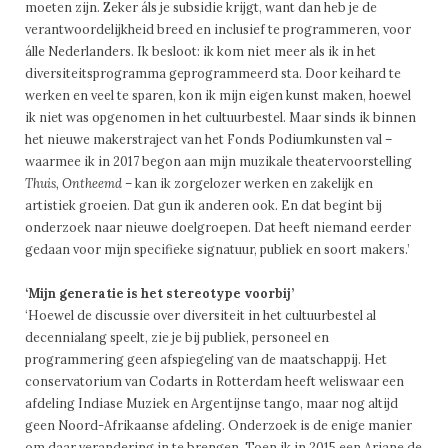
moeten zijn. Zeker áls je subsidie krijgt, want dan heb je de
verantwoordelijkheid breed en inclusief te programmeren, voor
álle Nederlanders. Ik besloot: ik kom niet meer als ik in het
diversiteitsprogramma geprogrammeerd sta. Door keihard te
werken en veel te sparen, kon ik mijn eigen kunst maken, hoewel
ik niet was opgenomen in het cultuurbestel. Maar sinds ik binnen
het nieuwe makerstraject van het Fonds Podiumkunsten val –
waarmee ik in 2017 begon aan mijn muzikale theatervoorstelling
Thuis, Ontheemd
– kan ik zorgelozer werken en zakelijk en
artistiek groeien. Dat gun ik anderen ook. En dat begint bij
onderzoek naar nieuwe doelgroepen. Dat heeft niemand eerder
gedaan voor mijn specifieke signatuur, publiek en soort makers.’
‘Mijn generatie is het stereotype voorbij’
‘Hoewel de discussie over diversiteit in het cultuurbestel al
decennialang speelt, zie je bij publiek, personeel en
programmering geen afspiegeling van de maatschappij. Het
conservatorium van Codarts in Rotterdam heeft weliswaar een
afdeling Indiase Muziek en Argentijnse tango, maar nog altijd
geen Noord-Afrikaanse afdeling. Onderzoek is de enige manier
om daar verandering in te brengen. Toen ik in 2015 een Ariane de