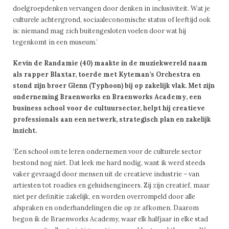
doelgroepdenken vervangen door denken in inclusiviteit. Wat je
culturele achtergrond, sociaaleconomische status of leeftijd ook
is: niemand mag zich buitengesloten voelen door wat hij
tegenkomt in een museum.’
Kevin de Randamie (40) maakte in de muziekwereld naam
als rapper Blaxtar, toerde met Kyteman’s Orchestra en
stond zijn broer Glenn (Typhoon) bij op zakelijk vlak. Met zijn
onderneming Braenworks en Braenworks Academy, een
business school voor de cultuursector, helpt hij creatieve
professionals aan een netwerk, strategisch plan en zakelijk
inzicht.
‘Een school om te leren ondernemen voor de culturele sector
bestond nog niet. Dat leek me hard nodig, want ik werd steeds
vaker gevraagd door mensen uit de creatieve industrie – van
artiesten tot roadies en geluidsengineers. Zij zijn creatief, maar
niet per definitie zakelijk, en worden overrompeld door alle
afspraken en onderhandelingen die op ze afkomen. Daarom
begon ik de Braenworks Academy, waar elk halfjaar in elke stad