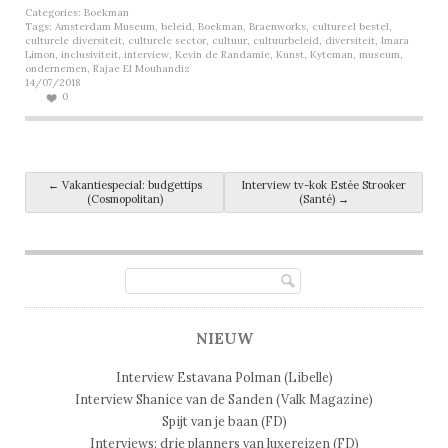
Categories:
Boekman
Tags:
Amsterdam Museum
,
beleid
,
Boekman
,
Braenworks
,
cultureel bestel
,
culturele diversiteit
,
culturele sector
,
cultuur
,
cultuurbeleid
,
diversiteit
,
Imara
Limon
,
inclusiviteit
,
interview
,
Kevin de Randamie
,
Kunst
,
Kyteman
,
museum
,
ondernemen
,
Rajae El Mouhandiz
14/07/2018
0
Post navigation
←
Vakantiespecial: budgettips
Interview tv-kok Estée Strooker
(Cosmopolitan)
(Santé)
→
NIEUW
Interview Estavana Polman (Libelle)
Interview Shanice van de Sanden (Valk Magazine)
Spijt van je baan (FD)
Interviews: drie planners van luxereizen (FD)