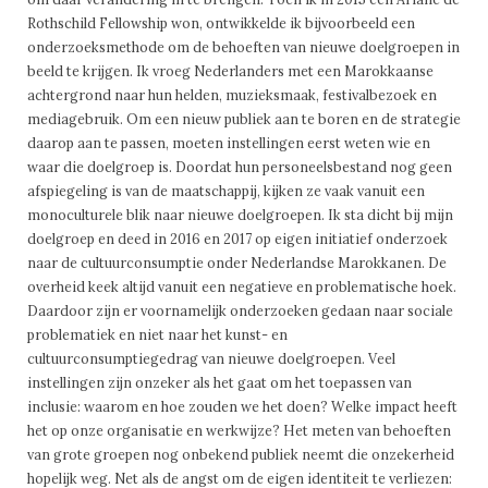
Rothschild Fellowship won, ontwikkelde ik bijvoorbeeld een
onderzoeksmethode om de behoeften van nieuwe doelgroepen in
beeld te krijgen. Ik vroeg Nederlanders met een Marokkaanse
achtergrond naar hun helden, muzieksmaak, festivalbezoek en
mediagebruik. Om een nieuw publiek aan te boren en de strategie
daarop aan te passen, moeten instellingen eerst weten wie en
waar die doelgroep is. Doordat hun personeelsbestand nog geen
afspiegeling is van de maatschappij, kijken ze vaak vanuit een
monoculturele blik naar nieuwe doelgroepen. Ik sta dicht bij mijn
doelgroep en deed in 2016 en 2017 op eigen initiatief onderzoek
naar de cultuurconsumptie onder Nederlandse Marokkanen. De
overheid keek altijd vanuit een negatieve en problematische hoek.
Daardoor zijn er voornamelijk onderzoeken gedaan naar sociale
problematiek en niet naar het kunst- en
cultuurconsumptiegedrag van nieuwe doelgroepen. Veel
instellingen zijn onzeker als het gaat om het toepassen van
inclusie: waarom en hoe zouden we het doen? Welke impact heeft
het op onze organisatie en werkwijze? Het meten van behoeften
van grote groepen nog onbekend publiek neemt die onzekerheid
hopelijk weg. Net als de angst om de eigen identiteit te verliezen: