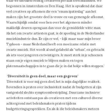
waar we uitrollen twintig creatieven per klas terechtkunnen. We
begonnen in Amsterdam en Den Haag. Het is opvallend dat daar
veel creatives op afkomen die een “emancipatieslag” aan het
maken zijn: het grootste deel is vrouw en van gemengde afkomst.
Waarschijnlijk omdat voor hen over het algemeen minder
makkelijk deuren opengaan dan voor de gemiddelde witte man.
Als het om zwarte artiesten gaat, is de spoeling in de Nederlandse
muziekindustrie dun. Ze zijn er wel, – kijk maar naar mijn broer
Typhoon – maar Nederland heeft een moeizame relatie met
zwarte muziek. Het wordt al snel gelabeld als “urban”, en gebracht
als iets voor jongeren en twintigers. Je moet sterk in je schoenen
staan om je eigen muziek te blijven maken en tegen
platenmaatschappijen in te gaan die je in dat hokje willen stoppen.’
‘Diversiteit is geen doel, maar een gegeven’
‘Diversiteit is voor mij geen doel, het is mijn dagelijkse realiteit.
Bovendien is praten over inclusiviteit nadat de budgetten al zijn
vastgesteld slechts symptoombestrijding. Duurzame inclusieve
activiteiten ontstaan pas als creatieven met een cultureel diverse
achtergrond met beleidsmakers praten tijdens
budgetteringsgesprekken. En als ik die beleidsmakers meteen