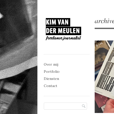
archiv
Main menu
Skip to content
Over mij
Portfolio
Diensten
Contact