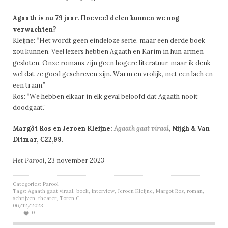
Agaath is nu 79 jaar. Hoeveel delen kunnen we nog
verwachten?
Kleijne: “Het wordt geen eindeloze serie, maar een derde boek
zou kunnen. Veel lezers hebben Agaath en Karim in hun armen
gesloten. Onze romans zijn geen hogere literatuur, maar ik denk
wel dat ze goed geschreven zijn. Warm en vrolijk, met een lach en
een traan.”
Ros: “We hebben elkaar in elk geval beloofd dat Agaath nooit
doodgaat.”
Margôt Ros en Jeroen Kleijne:
Agaath gaat viraal
, Nijgh & Van
Ditmar, €22,99.
Het Parool
, 23 november 2023
Categories:
Parool
Tags:
Agaath gaat viraal
,
boek
,
interview
,
Jeroen Kleijne
,
Margot Ros
,
roman
,
schrijven
,
theater
,
Toren C
06/12/2023
0