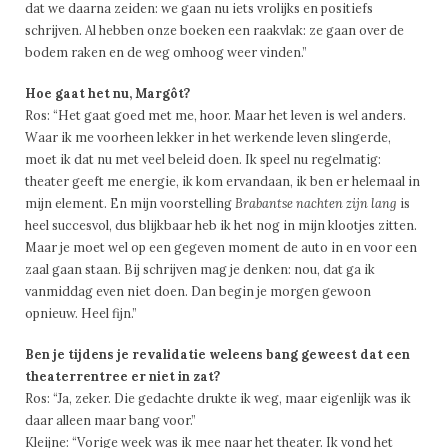
dat we daarna zeiden: we gaan nu iets vrolijks en positiefs
schrijven. Al hebben onze boeken een raakvlak: ze gaan over de
bodem raken en de weg omhoog weer vinden.”
Hoe gaat het nu, Margôt?
Ros: “Het gaat goed met me, hoor. Maar het leven is wel anders.
Waar ik me voorheen lekker in het werkende leven slingerde,
moet ik dat nu met veel beleid doen. Ik speel nu regelmatig:
theater geeft me energie, ik kom ervandaan, ik ben er helemaal in
mijn element. En mijn voorstelling
Brabantse nachten zijn lang
is
heel succesvol, dus blijkbaar heb ik het nog in mijn klootjes zitten.
Maar je moet wel op een gegeven moment de auto in en voor een
zaal gaan staan. Bij schrijven mag je denken: nou, dat ga ik
vanmiddag even niet doen. Dan begin je morgen gewoon
opnieuw. Heel fijn.”
Ben je tijdens je revalidatie weleens bang geweest dat een
theaterrentree er niet in zat?
Ros: “Ja, zeker. Die gedachte drukte ik weg, maar eigenlijk was ik
daar alleen maar bang voor.”
Kleijne: “Vorige week was ik mee naar het theater. Ik vond het