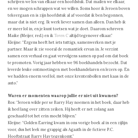
schrijven we los van elkaar een hoofdstuk. Dat mailen we elkaar,
en we mogen schrappen wat we willen. Soms hoor ik Jeroen boven
tekeergaan en is zijn hoofdstuk al af voordat ik ben begonnen,
maar dat is niet erg. Ik werk liever samen dan alleen. Dan heb ik
er meer lol in, en je kunt toetsen wat je doet. Daarom schreven
Maike (Meijer, red.) en ik
Toren C
altijd tegenover elkaar.”
Kleijne: “Ergens heeft het iets tuttigs, samenwerken met je
partner. Maar ik zie vooral de romantiek ervan in. Je verzint
samen een verhaal en gaat vervolgens samen op pad om dat boek
te promoten. Vorig jaar hebben we 96 boekhandels bezocht. Dat
leverde leuke ontmoetingen met boekhandelaren en lezers op. En
we hadden enorm veel lol, met onze krentenbollen met kaas in de
auto.”
Waren er momenten waarop jullie er niet uit kwamen?
Ros: “Jeroen wilde per se Barry Hay noemen in het boek, daar heb
ik heel lang over zitten zeiken. Hij heeft er net zolang aan
geschaafd tot het erin mocht blijven.”
Kleijne: “Golden Earring kwam in ons vorige boek al in een zijlijn
voor, dus het leek me grappig als Agaath in de fictieve P.C.
Hooftstraat Barry Hay tegenkomt.”