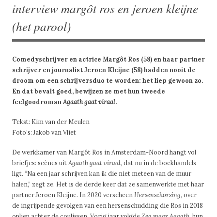
interview margôt ros en jeroen kleijne
(het parool)
Comedyschrijver en actrice Margôt Ros (58) en haar partner
schrijver en journalist Jeroen Kleijne (58) hadden nooit de
droom om een schrijversduo te worden: het liep gewoon zo.
En dat bevalt goed, bewijzen ze met hun tweede
feelgoodroman
Agaath gaat viraal
.
Tekst: Kim van der Meulen
Foto’s: Jakob van Vliet
De werkkamer van Margôt Ros in Amsterdam-Noord hangt vol
briefjes: scènes uit
Agaath gaat viraal
, dat nu in de boekhandels
ligt. “Na een jaar schrijven kan ik die niet meteen van de muur
halen,” zegt ze. Het is de derde keer dat ze samenwerkte met haar
partner Jeroen Kleijne. In 2020 verscheen
Hersenschorsing
, over
de ingrijpende gevolgen van een hersenschudding die Ros in 2018
opliep achter de coulissen. Vorig jaar volgde
Zeg maar Agaath
, hun