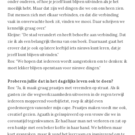
onder ouderen, of hoe je jezelf kunt blijven uitvinden als je het
moeilijk hebt. Maar dat zijn wel dingen die we om ons heen zien.
Dat mensen zich met elkaar verbinden, en dat die verbinding
vaak in onverwachte hoek zit, vinden we mooi. Daar schrijven we
kennelijk graag over.”
Kleijne: “De stad verandert en heeft behoefte aan verbinding. Dat
zie ik als een belangrijk thema van ons boek. Daarnaast gaat het
erover dat je ook op latere leeftijd iets nieuws kunt leren, dat je
jezelf kunt blijven uitvinden.”
Ros: “We hopen dat iedereen wordt aangestoken om te denken: ik
moet lekker blijven openstaan voor nieuwe dingen.”
Proberen jullie dat in het dagelijks leven ook te doen?
Ros: “Ja, ik maak graag praatjes met vreemden op straat. Als ik
gasten zie die wegwerkzaamheden uitvoeren in de regen terwijl
iedereen mopperend voorbijfietst, roep ik altijd even
goedemorgen vanonder mijn cape. Praatjes maken voedt me ook,
creatief gezien. Agaath is geïnspireerd op een vrouw die we in
coronatijd tegenkwamen. Ze had haar man net verloren en zat op
een bankje met een beker koffie in haar hand. We hebben maar
kort gesproken, maar ik vond het leerzaam en inspirerend om te