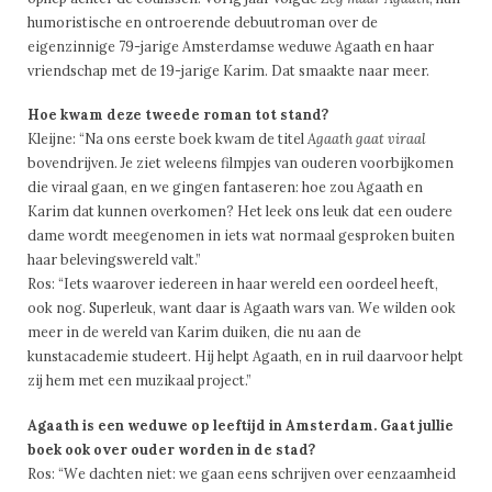
humoristische en ontroerende debuutroman over de
eigenzinnige 79-jarige Amsterdamse weduwe Agaath en haar
vriendschap met de 19-jarige Karim. Dat smaakte naar meer.
Hoe kwam deze tweede roman tot stand?
Kleijne: “Na ons eerste boek kwam de titel
Agaath gaat viraal
bovendrijven. Je ziet weleens filmpjes van ouderen voorbijkomen
die viraal gaan, en we gingen fantaseren: hoe zou Agaath en
Karim dat kunnen overkomen? Het leek ons leuk dat een oudere
dame wordt meegenomen in iets wat normaal gesproken buiten
haar belevingswereld valt.”
Ros: “Iets waarover iedereen in haar wereld een oordeel heeft,
ook nog. Superleuk, want daar is Agaath wars van. We wilden ook
meer in de wereld van Karim duiken, die nu aan de
kunstacademie studeert. Hij helpt Agaath, en in ruil daarvoor helpt
zij hem met een muzikaal project.”
Agaath is een weduwe op leeftijd in Amsterdam. Gaat jullie
boek ook over ouder worden in de stad?
Ros: “We dachten niet: we gaan eens schrijven over eenzaamheid