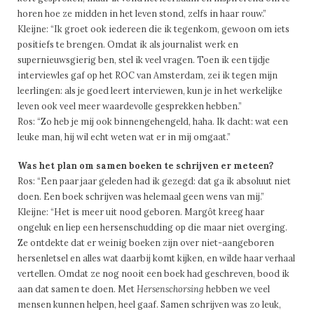
horen hoe ze midden in het leven stond, zelfs in haar rouw.”
Kleijne: “Ik groet ook iedereen die ik tegenkom, gewoon om iets
positiefs te brengen. Omdat ik als journalist werk en
supernieuwsgierig ben, stel ik veel vragen. Toen ik een tijdje
interviewles gaf op het ROC van Amsterdam, zei ik tegen mijn
leerlingen: als je goed leert interviewen, kun je in het werkelijke
leven ook veel meer waardevolle gesprekken hebben.”
Ros: “Zo heb je mij ook binnengehengeld, haha. Ik dacht: wat een
leuke man, hij wil echt weten wat er in mij omgaat.”
Was het plan om samen boeken te schrijven er meteen?
Ros: “Een paar jaar geleden had ik gezegd: dat ga ik absoluut niet
doen. Een boek schrijven was helemaal geen wens van mij.”
Kleijne: “Het is meer uit nood geboren. Margôt kreeg haar
ongeluk en liep een hersenschudding op die maar niet overging.
Ze ontdekte dat er weinig boeken zijn over niet-aangeboren
hersenletsel en alles wat daarbij komt kijken, en wilde haar verhaal
vertellen. Omdat ze nog nooit een boek had geschreven, bood ik
aan dat samen te doen. Met
Hersenschorsing
hebben we veel
mensen kunnen helpen, heel gaaf. Samen schrijven was zo leuk,