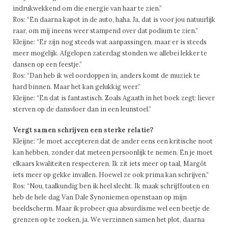
indrukwekkend om die energie van haar te zien.”
Ros: “En daarna kapot in de auto, haha. Ja, dat is voor jou natuurlijk
raar, om mij ineens weer stampend over dat podium te zien.”
Kleijne: “Er zijn nog steeds wat aanpassingen, maar er is steeds
meer mogelijk. Afgelopen zaterdag stonden we allebei lekker te
dansen op een feestje.”
Ros: “Dan heb ik wel oordoppen in, anders komt de muziek te
hard binnen. Maar het kan gelukkig weer.”
Kleijne: “En dat is fantastisch. Zoals Agaath in het boek zegt: liever
sterven op de dansvloer dan in een leunstoel.”
Vergt samen schrijven een sterke relatie?
Kleijne: “Je moet accepteren dat de ander eens een kritische noot
kan hebben, zonder dat meteen persoonlijk te nemen. En je moet
elkaars kwaliteiten respecteren. Ik zit iets meer op taal, Margôt
iets meer op gekke invallen. Hoewel ze ook prima kan schrijven.”
Ros: “Nou, taalkundig ben ik heel slecht. Ik maak schrijffouten en
heb de hele dag Van Dale Synoniemen openstaan op mijn
beeldscherm. Maar ik probeer qua absurdisme wel een beetje de
grenzen op te zoeken, ja. We verzinnen samen het plot, daarna