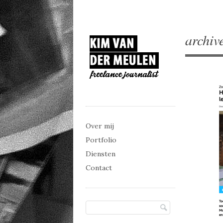
archiv
Main menu
Skip to content
Over mij
Portfolio
Diensten
Contact